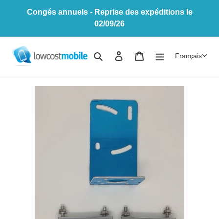
Passer
Congés annuels - Reprise des expéditions le
au
02/09/26
contenu
Rechercher
Se connecter
Panier
Français