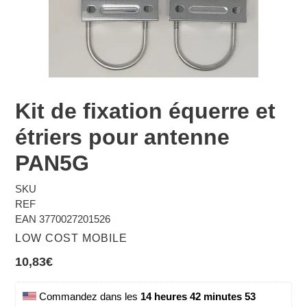
Kit de fixation équerre et
étriers pour antenne
PAN5G
SKU
REF
EAN
3770027201526
DISTRIBUTEUR
LOW COST MOBILE
Prix
10,83€
normal
 Commandez dans les 
14 heures 42 minutes 53 