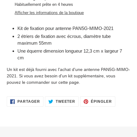
d'un
Habituellement prête en 4 heures
produit
Afficher les informations de la boutique
à
votre
Kit de fixation pour antenne PAN5G-MIMO-2021
panier
2 étriers de fixation avec écrous, diamètre tube
maximum 55mm
Une équerre dimension longueur 12,3 cm x largeur 7
cm
Un kit est déjà fourni avec l'achat d'une antenne PAN5G-MIMO-
2021. Si vous avez besoin d'un kit supplémentaire, vous
pouvez le commander sur cette page.
PARTAGER
TWEETER
ÉPINGLER
PARTAGER
TWEETER
ÉPINGLER
SUR
SUR
SUR
FACEBOOK
TWITTER
PINTEREST