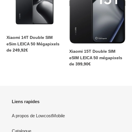
eSim
eSIM
i
LEICA
LEICA
50
50
o
Mégapixels
mégapixels
n
Xiaomi 14T Double SIM
:
eSim LEICA 50 Mégapixels
Prix
de
249,92€
Xiaomi 15T Double SIM
normal
eSIM LEICA 50 mégapixels
Prix
de
399,90€
normal
Liens rapides
A propos de LowcostMobile
Catalogue