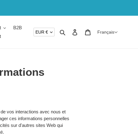
t
B2B
DEVISE
Rechercher
Se connecter
Panier
EUR €
Français
t
ormations
 de vos interactions avec nous et
ager ces informations personnelles
cités sur d'autres sites Web qui
té.