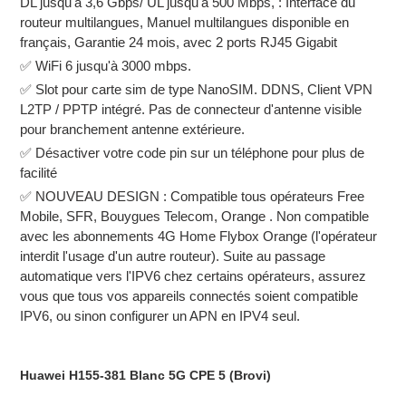
produit
DL jusqu'à 3,6 Gbps/ UL jusqu'à 500 Mbps, : Interface du
à
routeur multilangues, Manuel multilangues disponible en
votre
français, Garantie 24 mois, avec 2 ports RJ45 Gigabit
panier
✅ WiFi 6 jusqu'à 3000 mbps.
✅ Slot pour carte sim de type NanoSIM. DDNS, Client VPN
L2TP / PPTP intégré. Pas de connecteur d'antenne visible
pour branchement antenne extérieure.
✅
Désactiver votre code pin sur un téléphone pour plus de
facilité
✅ NOUVEAU DESIGN : Compatible tous opérateurs Free
Mobile, SFR, Bouygues Telecom, Orange . Non compatible
avec les abonnements 4G Home Flybox Orange (l'opérateur
interdit l'usage d'un autre routeur). Suite au passage
automatique vers l'IPV6 chez certains opérateurs, assurez
vous que tous vos appareils connectés soient compatible
IPV6, ou sinon configurer un APN en IPV4 seul.
Huawei H155-381 Blanc 5G CPE 5 (Brovi)