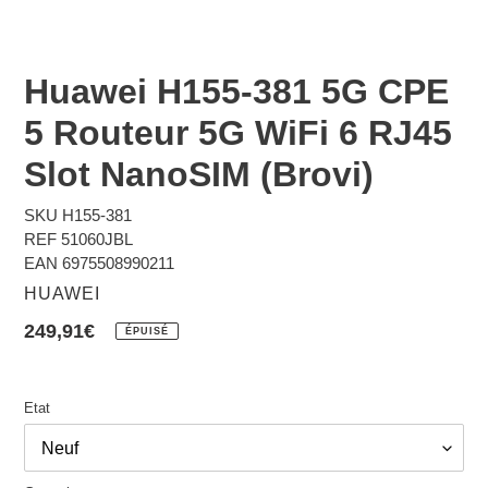
Huawei H155-381 5G CPE
5 Routeur 5G WiFi 6 RJ45
Slot NanoSIM (Brovi)
SKU
H155-381
REF 51060JBL
EAN
6975508990211
DISTRIBUTEUR
HUAWEI
Prix
249,91€
ÉPUISÉ
normal
Etat