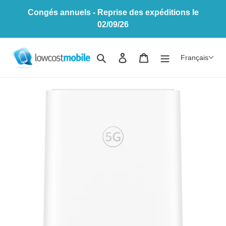
Passer
Congés annuels - Reprise des expéditions le
au
02/09/26
contenu
Rechercher
Se connecter
Panier
Français