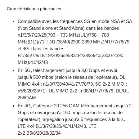
Caractéristiques principales :
Compatible avec les fréquences 5G en mode NSA et SA
(Non Stand alone et Stand Alone) dans les bandes
n1/3/5/7/20/28(703 – 733 MHz(UL)/758 – 788
MHz(DL))/71 TDD /38/40(2300-2390 MHz)/41/77/78/79
et 4G dans les bandes
B1/3/5/7/8/18/19/20/26/28/32/34/38/39/40(2300-2390
MHz)/41/42/43
En 5G, téléchargement jusqu'à 3,6 Gbps et envoi
jusqu'à 500 mbps (selon le réseau de l'opérateur), DL
MIMO 4x4 : n1/3/7/38/40/41/77/78/79, 5G 2x2 MIMO ;
n5/8/20/28/71 ; UL MIMO 2x2 : n38/41/77/78/79, DL/UL
256QAM
En 4G, Catégorie 20 256 QAM téléchargement jusqu'à 2
Gbps et envoi jusqu'à 150 mbps (selon le réseau de
l'opérateur), agrégation jusqu'à 5 fréquences à la fois.
LTE 4x4 B1/3/7/38/39/40/41/42/43, LTE
2x2 B5/8/20/28/32/34