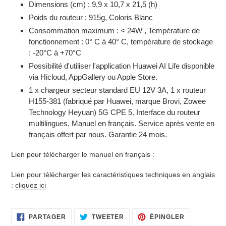
Dimensions (cm) : 9,9 x 10,7 x 21,5 (h)
Poids du routeur : 915g, Coloris Blanc
Consommation maximum : < 24W , Température de
fonctionnement : 0° C à 40° C, température de stockage
: -20°C à +70°C
Possibilité d'utiliser l'application Huawei AI Life disponible
via Hicloud, AppGallery ou Apple Store.
1 x chargeur secteur standard EU 12V 3A, 1 x routeur
H155-381 (fabriqué par Huawei, marque Brovi, Zowee
Technology Heyuan) 5G CPE 5. Interface du routeur
multilingues, Manuel en français. Service après vente en
français offert par nous. Garantie 24 mois.
Lien pour télécharger le manuel en français :
Lien pour télécharger les caractéristiques techniques en anglais
:
cliquez ici
PARTAGER
TWEETER
ÉPINGLER
PARTAGER
TWEETER
ÉPINGLER
SUR
SUR
SUR