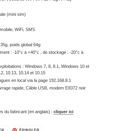
ale (mini sim)
 mobile, WiFi, SMS
à 35g, poids global 64g
ent : -10°c à +40°c , de stockage : -20°c à
ploitations : Windows 7, 8, 8.1, Windows 10 et
2, 10.13, 10.14 et 10.15
ingues en local via la page 192.168.8.1
rrage rapide, Câble USB, modem E8372 noir
es du fabricant (en anglais) :
cliquer ici
TWEETER
ÉPINGLER
ER
ÉPINGLER