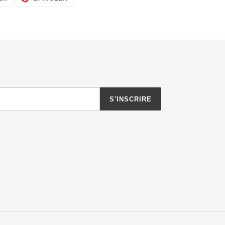
SUR
SUR
TWITTER
PINTEREST
S'INSCRIRE