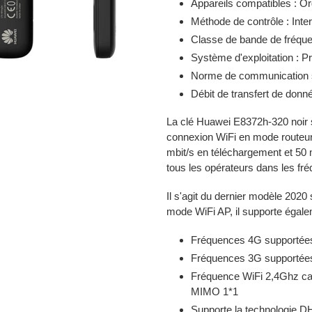
Appareils compatibles : O
votre
Méthode de contrôle : Inter
panier
Classe de bande de fréqu
Système d'exploitation : Pr
Norme de communication sa
Débit de transfert de donn
La clé Huawei E8372h-320 noir 
connexion WiFi en mode routeur
mbit/s en téléchargement et 50 
tous les opérateurs dans les fr
Il s'agit du dernier modèle 2020
mode WiFi AP, il supporte égal
Fréquences 4G supportée
Fréquences 3G supportées
Fréquence WiFi 2,4Ghz cana
MIMO 1*1
Supporte la technologie D