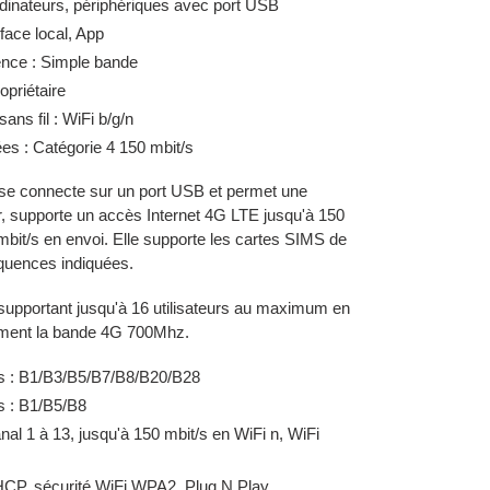
rdinateurs, périphériques avec port USB
face local, App
ence : Simple bande
opriétaire
ns fil : WiFi b/g/n
ées : Catégorie 4 150 mbit/s
se connecte sur un port USB et permet une
, supporte un accès Internet 4G LTE jusqu'à 150
mbit/s en envoi. Elle supporte les cartes SIMS de
équences indiquées.
 supportant jusqu'à 16 utilisateurs au maximum en
ement la bande 4G 700Mhz.
s : B1/B3/B5/B7/B8/B20/B28
 : B1/B5/B8
l 1 à 13, jusqu'à 150 mbit/s en WiFi n, WiFi
HCP, sécurité WiFi WPA2, Plug N Play