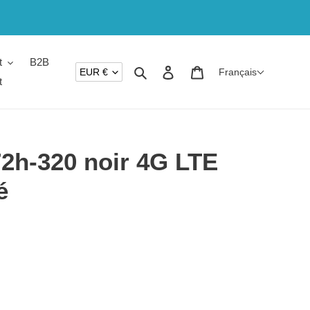
t
B2B
DEVISE
Rechercher
Se connecter
Panier
EUR €
Français
t
2h-320 noir 4G LTE
é