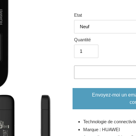
normal
Etat
Quantité
Envoyez-moi un email
co
Ajout
Technologie de connectivit
d'un
produit
Marque : HUAWEI
à