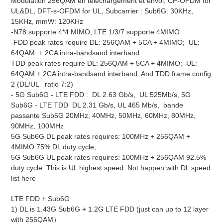
Modulation 256QAM en téléchargement et envoi, CP-OFDM for
UL&DL, DFT-s-OFDM for UL, Subcarrier : Sub6G: 30KHz,
15KHz, mmW: 120KHz
-N78 supporte 4*4 MIMO, LTE 1/3/7 supporte 4MIMO
-FDD peak rates require DL: 256QAM + 5CA + 4MIMO; UL:
64QAM + 2CA intra-bandsand interband
TDD peak rates require DL: 256QAM + 5CA + 4MIMO; UL:
64QAM + 2CA intra-bandsand interband. And TDD frame config
2 (DL/UL ratio 7:2)
- 5G Sub6G - LTE FDD : DL 2.63 Gb/s, UL 525Mb/s, 5G
Sub6G - LTE TDD DL 2.31 Gb/s, UL 465 Mb/s, bande
passante Sub6G 20MHz, 40MHz, 50MHz, 60MHz, 80MHz,
90MHz, 100MHz
5G Sub6G DL peak rates requires: 100MHz + 256QAM +
4MIMO 75% DL duty cycle;
5G Sub6G UL peak rates requires: 100MHz + 256QAM 92.5%
duty cycle. This is UL highest speed. Not happen with DL speed
list here
LTE FDD + Sub6G
1) DL is 1.43G Sub6G + 1.2G LTE FDD (just can up to 12 layer
with 256QAM）