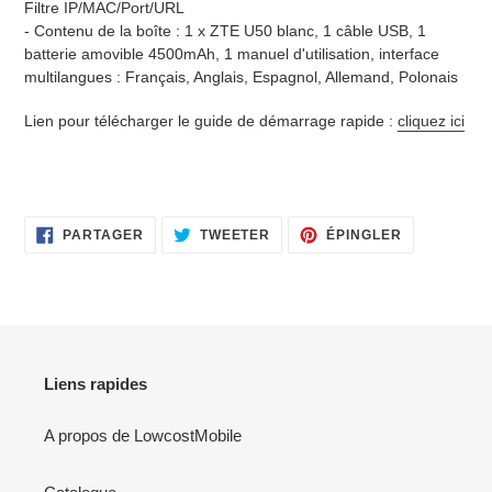
Filtre IP/MAC/Port/URL
- Contenu de la boîte : 1 x ZTE U50 blanc, 1 câble USB, 1
batterie amovible 4500mAh, 1 manuel d'utilisation, interface
multilangues : Français, Anglais, Espagnol, Allemand, Polonais
Lien pour télécharger le guide de démarrage rapide :
cliquez ici
PARTAGER
TWEETER
ÉPINGLER
PARTAGER
TWEETER
ÉPINGLER
SUR
SUR
SUR
FACEBOOK
TWITTER
PINTEREST
Liens rapides
A propos de LowcostMobile