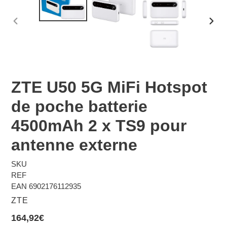
DIAPOSITIVE
DIAP
PRÉCÉDENTE
SUIV
ZTE U50 5G MiFi Hotspot
de poche batterie
4500mAh 2 x TS9 pour
antenne externe
SKU
REF
EAN
6902176112935
DISTRIBUTEUR
ZTE
Prix
164,92€