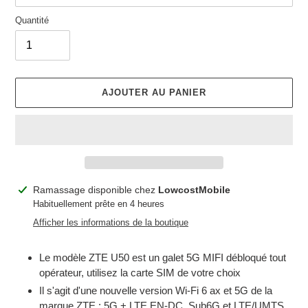
Quantité
AJOUTER AU PANIER
Ajout
Ramassage disponible chez
LowcostMobile
d'un
Habituellement prête en 4 heures
produit
Afficher les informations de la boutique
à
votre
Le modèle ZTE U50 est un galet 5G MIFI débloqué tout
panier
opérateur, utilisez la carte SIM de votre choix
Il s'agit d'une nouvelle version Wi-Fi 6 ax et 5G de la
marque ZTE : 5G + LTE EN-DC, Sub6G et LTE/UMTS.