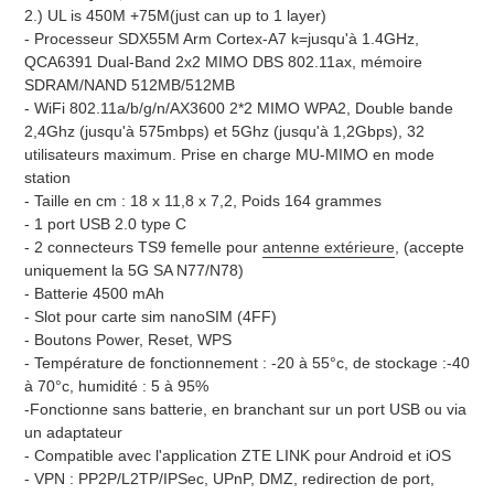
2.) UL is 450M +75M(just can up to 1 layer)
- Processeur SDX55M Arm Cortex-A7 k=jusqu'à 1.4GHz,
QCA6391 Dual-Band 2x2 MIMO DBS 802.11ax, mémoire
SDRAM/NAND 512MB/512MB
- WiFi 802.11a/b/g/n/AX3600 2*2 MIMO WPA2, Double bande
2,4Ghz (jusqu'à 575mbps) et 5Ghz (jusqu'à 1,2Gbps), 32
utilisateurs maximum. Prise en charge MU-MIMO en mode
station
- Taille en cm : 18 x 11,8 x 7,2, Poids 164 grammes
- 1 port USB 2.0 type C
- 2 connecteurs TS9 femelle pour
antenne extérieure
, (accepte
uniquement la 5G SA N77/N78)
- Batterie 4500 mAh
- Slot pour carte sim nanoSIM (4FF)
- Boutons Power, Reset, WPS
- Température de fonctionnement : -20 à 55°c, de stockage :-40
à 70°c, humidité : 5 à 95%
-Fonctionne sans batterie, en branchant sur un port USB ou via
un adaptateur
- Compatible avec l'application ZTE LINK pour Android et iOS
- VPN : PP2P/L2TP/IPSec, UPnP, DMZ, redirection de port,