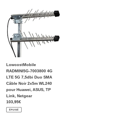
noir
TP
WL240
Link,
LowcostMobile
pour
Netgear
RADMINI5G-
Huawei,
7003800
Asus,
4G
TP
LTE
LINK,
5G
Netgear
7,5dbi
Duo
SMA
LowcostMobile
Câble
RADMINI5G-7003800 4G
Noir
LTE 5G 7,5dbi Duo SMA
2x5m
Câble Noir 2x5m WL240
WL240
pour Huawei, ASUS, TP
pour
Link, Netgear
Huawei,
Prix
103,95€
ASUS,
normal
ÉPUISÉ
TP
Link,
Netgear