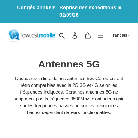
Passer
Congés annuels - Reprise des expéditions le
au
02/09/26
contenu
Rechercher
Se connecter
Panier
Français
C
Antennes 5G
o
Découvrez la liste de nos antennes 5G. Celles-ci sont
l
rétro compatibles avec la 2G 3G et 4G selon les
fréquences indiquées. Certaines antennes 5G ne
l
supportent pas la fréquence 3500Mhz, n'ont aucun gain
sur les fréquences basses ou sur les fréquences
e
hautes dépendant de leurs fonctionnalités.
c
t