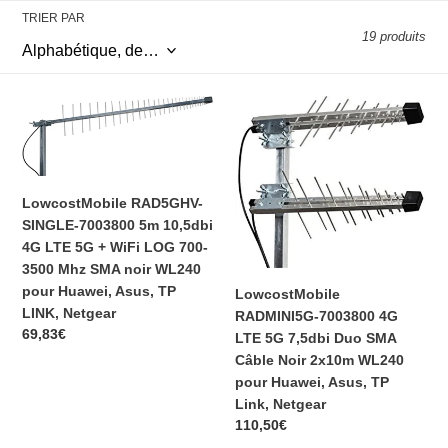
i
TRIER PAR
19 produits
o
n
LowcostMobile
LowcostMobile
RAD5GHV-
RADMINI5G-
:
SINGLE-
7003800
7003800
4G
5m
LTE
LowcostMobile RAD5GHV-
10,5dbi
5G
SINGLE-7003800 5m 10,5dbi
4G
7,5dbi
4G LTE 5G + WiFi LOG 700-
LTE
Duo
3500 Mhz SMA noir WL240
5G
SMA
pour Huawei, Asus, TP
LowcostMobile
+
Câble
LINK, Netgear
RADMINI5G-7003800 4G
WiFi
Noir
Prix
69,83€
LTE 5G 7,5dbi Duo SMA
LOG
2x10m
normal
Câble Noir 2x10m WL240
700-
WL240
pour Huawei, Asus, TP
3500
pour
Link, Netgear
Mhz
Huawei,
Prix
110,50€
SMA
Asus,
normal