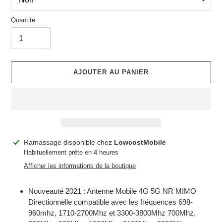
Quantité
AJOUTER AU PANIER
Ajout
Ramassage disponible chez
LowcostMobile
d'un
Habituellement prête en 4 heures
produit
Afficher les informations de la boutique
à
votre
Nouveauté 2021 : Antenne Mobile 4G 5G NR MIMO
panier
Directionnelle compatible avec les fréquences 698-
960mhz, 1710-2700Mhz et 3300-3800Mhz 700Mhz,