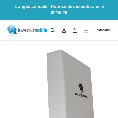
Passer
Congés annuels - Reprise des expéditions le
au
02/09/26
contenu
Rechercher
Se connecter
Panier
Français