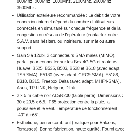
800Mhz, 900Mhz, 1800Mhz, 2100Mhz, 2600Mhz,
3500Mhz.
Utilisation extérieure recommandée : Le débit de votre
connexion internet dépend du nombre d'utilisateurs
connectés en simultané sur chaque fréquence et de la
congestion du réseau de l'opérateur (contactez notre
S.A.V. sans hésiter), ou intérieure, sur mât ou autre
support
Gain 9 à 12dbi, 2 connecteurs SMA mâles (MIMO),
parfait pour connecter sur les Box 4G 5G et routeurs
Huawei B525, B535, B593, B528 et B618 (avec adapt.
TS9-SMA), E5180 (avec adapt. CRC9-SMA), E5186,
B310, B315, Freebox Delta (avec adapt. MHF4-SMA),
Asus, TP LINK, Netgear, Dlink ...
2 x 5 m câble noir ALSR200 (faible perte), Dimensions :
30 x 20,5 x 6,5, IP65 protection contre la pluie, la
poussière et le vent. Température de fonctionnement
-40° à +65°.
Esthétique, peu encombrant (pratique pour Balcons,
Terrasses), Bonne fabrication, haute qualité. Fourni avec